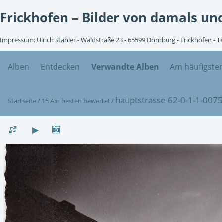
Frickhofen – Bilder von damals und
Impressum: Ulrich Stähler - Waldstraße 23 - 65599 Dornburg - Frickhofen - 
Alben
Entdecken
Verwandte Alben
Am häufigste
hauptstrasse-62-0-1-1-007
Startseite
/
15 Am besten bewertet
/