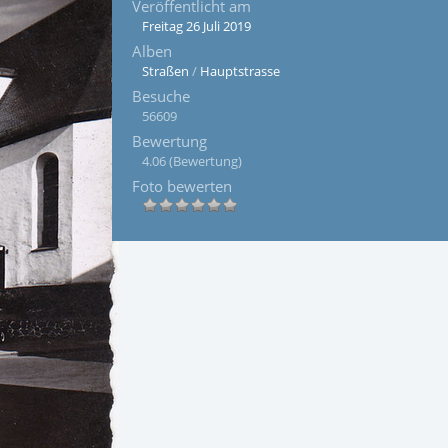
Veröffentlicht am
Freitag 26 Juli 2019
Alben
Straßen
/
Hauptstrasse
Besuche
56609
Bewertung
4.06
(Bewertung)
Foto bewerten