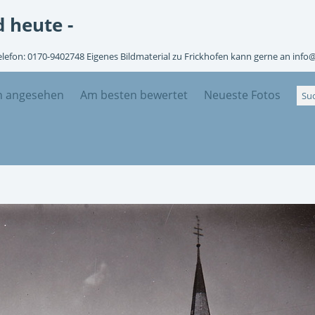
 heute -
Telefon: 0170-9402748 Eigenes Bildmaterial zu Frickhofen kann gerne an info
n angesehen
Am besten bewertet
Neueste Fotos
5